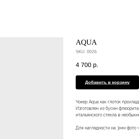
AQUA
SKU:
0026
4 700
р.
Добавить в корзину
Чокер Aqua как глоток прохлад
Изготовлен из бусин флюорита
итальянского стекла в необык
Для наглядности на 3мм фото ч