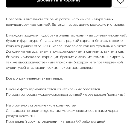
Добавить в корзину
Браслеты в античном стиле из роскошного микса натуральных
полудрагоценных камней. Выглядят совершенно роскошно и стильно.
В каждом изделии подобраны очень гармоничные сочетания,камней,
бусин и фурнитуры. Я нашла очень редкий вариант бирюзы в форме
бочонка ручной огранки и использовала его как центральный акцент.
Дополнила натуральными полудрагоценными камнями, такими как
бирюза, хризоколла, варисцит, бронзит, амазонит, гематин, пирит. А
так же высококачественным японским бисером и гипоаллергенной
фурнитурой с гальваническим покрытием золотом.
Все в ограниченном экземпляре.
В конце фото вариантов сетов из нескольких браслетов.
По всем вопросам можете связаться со мной через раздел "контакты".
Изготовлено в ограниченном количестве.
Для заказа по индивидуальным меркам свяжитесь с нами через
раздел Контакты.
Примерный срок изготовления на заказ 5-7 рабочих дней.